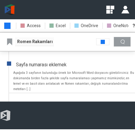
?
Access
Excel
OneDrive
OneNote
Romen Rakamları
Sayfa numarası eklemek
Aşağıda 3 sayfanın bulunduğu örnek bir Microsoft Word dosyasını görebilirsiniz. Bu
dokümanda birden fazla şekilde sayfa numaralaması yapmamız mümkündür, en
temel ve en basit olanı anlatacak ve Romen rakamları, değişik numaralandırılma
metotları […]